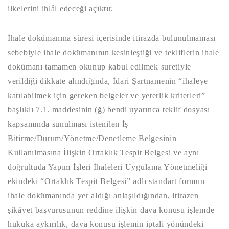
ilkelerini ihlâl edeceği açıktır.
İhale dokümanına süresi içerisinde itirazda bulunulmaması
sebebiyle ihale dokümanının kesinleştiği ve tekliflerin ihale
dokümanı tamamen okunup kabul edilmek suretiyle
verildiği dikkate alındığında, İdari Şartnamenin “ihaleye
katılabilmek için gereken belgeler ve yeterlik kriterleri”
başlıklı 7.1. maddesinin (ğ) bendi uyarınca teklif dosyası
kapsamında sunulması istenilen İş
Bitirme/Durum/Yönetme/Denetleme Belgesinin
Kullanılmasına İlişkin Ortaklık Tespit Belgesi ve aynı
doğrultuda Yapım İşleri İhaleleri Uygulama Yönetmeliği
ekindeki “Ortaklık Tespit Belgesi” adlı standart formun
ihale dokümanında yer aldığı anlaşıldığından, itirazen
şikâyet başvurusunun reddine ilişkin dava konusu işlemde
hukuka aykırılık, dava konusu işlemin iptali yönündeki