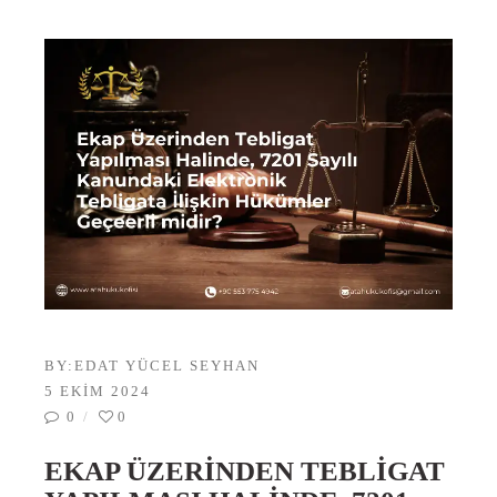
BY:
EDAT YÜCEL SEYHAN
5 EKIM 2024
0
0
EKAP ÜZERINDEN TEBLIGAT