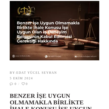
BY:
EDAT YÜCEL SEYHAN
5 EKIM 2024
0
0
BENZER İŞE UYGUN
OLMAMAKLA BIRLIKTE
İHALE KONUSU İŞE UYGUN